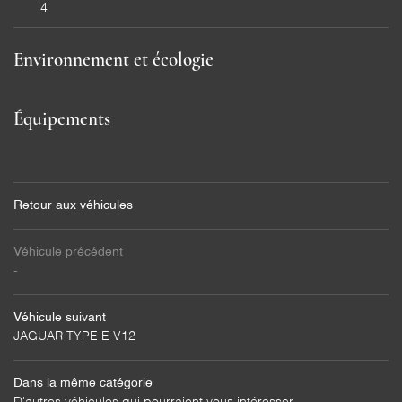
4
VENTE
Restez infor
Environnement et écologie
CONTACT
INSCRIPTION NEWS
Équipements
Retour aux véhicules
Véhicule précédent
-
Véhicule suivant
JAGUAR TYPE E V12
Dans la même catégorie
D'autres véhicules qui pourraient vous intéresser