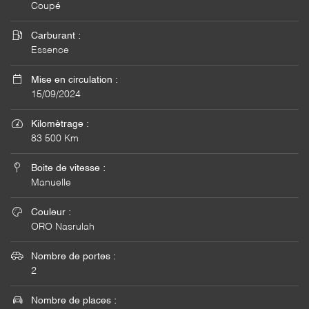
Coupé

Carburant :
Essence

Mise en circulation :
15/09/2024
Une question

Kilomètrage :
83 500 Km
ACCUEIL

Boite de vitesse :
06 15 84 07 6
SERVICES
Manuelle
MÉCANIQUE

Couleur :
ORO Nasrulah
CARROSSERIE

Nombre de portes :
SELLERIE
2
Rejoignez-nou

Nombre de places :
COMPÉTITION