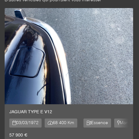
JAGUAR TYPE E V12

03/03/1972

68 400 Km

Essence

Manuelle
57 900 €