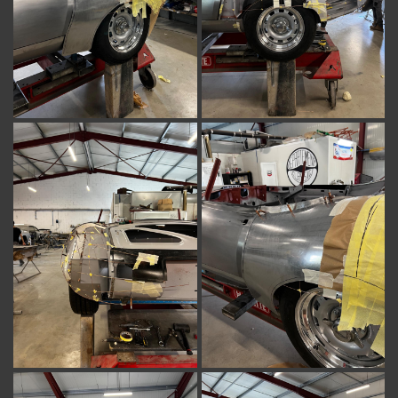
En cochant cette case, vous consentez à recevoir nos propositions commerciales
à l'adresse email indiqué ci-dessus. Vous pouvez vous désinscrire à tout moment
en utilisant
le formulaire de désinscription
.
INSCRIPTION