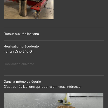
MÉCANIQUE
CARROSSERIE
SELLERIE
Rejoignez-nou
Retour aux réalisations
COMPÉTITION
VENTE
Réalisation précédente
Ferrari Dino 246 GT
Restez infor
CONTACT
INSCRIPTION NEWS
Réalisation suivante
-
Dans la même catégorie
D'autres réalisations qui pourraient vous intéresser