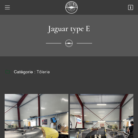


21 rue du Point du jour
78910 Boissets
Jaguar type E
06 15 84 07 68

Catégorie :
Tôlerie

Adresse email de réception

Recopier le code ci-contre
Rafraîchir le captcha
